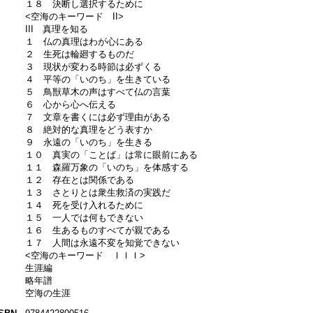
１８ 決断し選択するために
<空海のキーワード II>
III 真理を知る
１ 仏の真理はわが心にある
２ 生死は輪廻するものだ
３ 現状が変わる時節は必ずくる
４ 平等の「いのち」を生きている
５ 鳥獣草木の声はすべて仏の言葉
６ 心から心へ伝える
７ 文章を書くには必ず理由がある
８ 絶対的な真理をどう表すか
９ 永遠の「いのち」を生きる
１０ 真実の「ことば」は常に眼前にある
１１ 森羅万象の「いのち」を体感する
１２ 存在とは関係である
１３ さとりとは衆生救済の実践だ
１４ 死を受け入れるために
１５ 一人では何もできない
１６ 生あるものすべてが親である
１７ 人間は永遠不変を知覚できない
<空海のキーワード ＩＩＩ>
生涯編
略年譜
空海の生涯