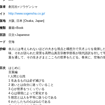
版者
創元社=ソウゲンシャ
http://www.sogensha.co.jp/
イト
版地
大阪, 日本 [Osaka, Japan]
種類
書籍=Book
言語
日文=Japanese
ード
空海
抄録
余人には考えられないほどの大きな視点と構想力で天才ぶりを発揮し
味、それが語られた背景を高野山真言宗教学部長が現代語訳を付して
葉を通して、その生きざまとこころの世界をたどる。巻末に、空海の
目次
はじめに
言葉編
I 人間と仏性
1 生あるものは必ず滅びる
2 迷いとは自分に迷っていること
3 心が世界をつくっている
4 心は環境によって変化する
5 慈悲とは人を平等に扱う心である
6 わたしたちの心は仏心である