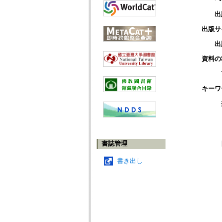
出
出版サ
出
資料の
キーワ
書誌管理
書き出し