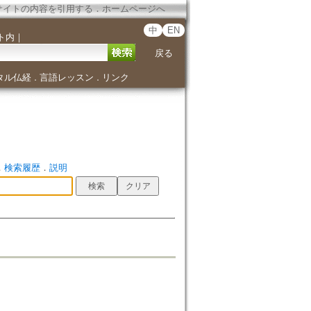
サイトの内容を引用する
．
ホームページへ
中
EN
ト内
｜
戻る
タル仏経
言語レッスン
リンク
．
．
．
検索履歴
．
説明