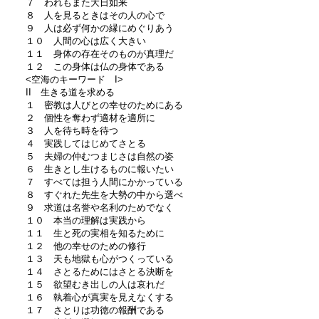
７ われもまた大日如来
８ 人を見るときはその人の心で
９ 人は必ず何かの縁にめぐりあう
１０ 人間の心は広く大きい
１１ 身体の存在そのものが真理だ
１２ この身体は仏の身体である
<空海のキーワード I>
II 生きる道を求める
１ 密教は人びとの幸せのためにある
２ 個性を奪わず適材を適所に
３ 人を待ち時を待つ
４ 実践してはじめてさとる
５ 夫婦の仲むつまじさは自然の姿
６ 生きとし生けるものに報いたい
７ すべては担う人間にかかっている
８ すぐれた先生を大勢の中から選べ
９ 求道は名誉や名利のためでなく
１０ 本当の理解は実践から
１１ 生と死の実相を知るために
１２ 他の幸せのための修行
１３ 天も地獄も心がつくっている
１４ さとるためにはさとる決断を
１５ 欲望むき出しの人は哀れだ
１６ 執着心が真実を見えなくする
１７ さとりは功徳の報酬である