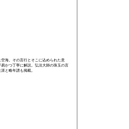
た空海。その言行とそこに込められた意
平易かつ丁寧に解説。弘法大師の珠玉の言
生涯と略年譜も掲載。