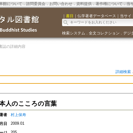
本館について
．
諮問委員会
．
お問い合わせ
．
資料提供
．
著作権について
．
当
｜
書目
｜
仏学著者データベース
｜
当サイ
検索システム
全文コレクション
デジ
．
．
書誌の詳細内容
詳細検索
 日本人のこころの言葉
著者
村上保寿
2009.01
月日
205
ージ