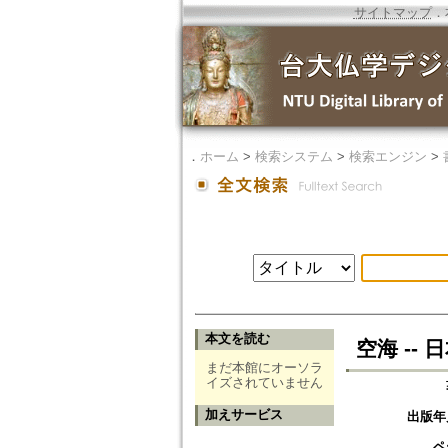
サイトマップ
．
．
ホーム
>
検索システム
>
検索エンジン
>
本文を読む
空海 --
まだ本館にオーソラ
イズされていません
加えサービス
出版年
ペ