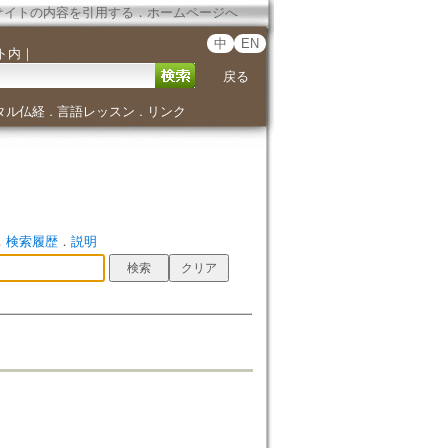
サイトの内容を引用する
．
ホームページへ
中
EN
ト内
｜
戻る
タル仏経
言語レッスン
リンク
．
．
．
検索履歴
．
説明