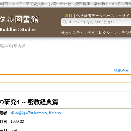
本館について
．
諮問委員会
．
お問い合わせ
．
資料提供
．
著作権について
．
当
｜
書目
｜
仏学著者データベース
｜
当サイ
検索システム
全文コレクション
デジ
．
．
書誌の詳細内容
詳細検索
研究4 -- 密教経典篇
著者
塚本啓祥=Tsukamoto, Keisho
1989.02
月日
569
ージ