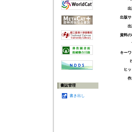
出
出版サ
出
資料の
キーワ
ヒッ
作
書誌管理
書き出し