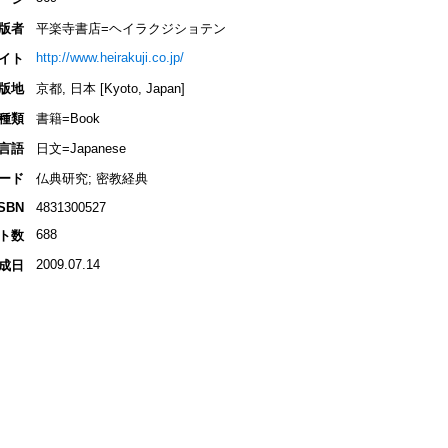
版者
平楽寺書店=ヘイラクジショテン
http://www.heirakuji.co.jp/
イト
版地
京都, 日本 [Kyoto, Japan]
種類
書籍=Book
言語
日文=Japanese
ード
仏典研究; 密教経典
ISBN
4831300527
688
ト数
2009.07.14
成日