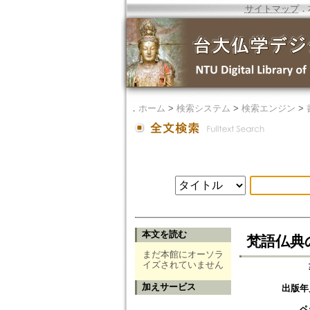
サイトマップ
．
．
ホーム
>
検索システム
>
検索エンジン
>
本文を読む
梵語仏典の
まだ本館にオーソラ
イズされていません
加えサービス
出版年
ペ