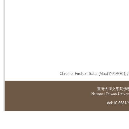
Chrome, Firefox, Safari(
臺灣大學
文學院佛
National Taiwan Universi
doi:10.6681