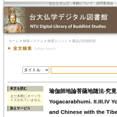
サイトマップ
．
本館について
．
諮問委員会
．
．
ホーム
>
検索システム
>
検索エンジン
>
書誌の詳細内容
本文を読む
瑜伽師地論菩薩地随法‧究竟‧次第瑜伽
まだ本館にオーソラ
イズされていません
Yogacarabhumi. II.III.IV 
加えサービス
and Chinese with the Ti