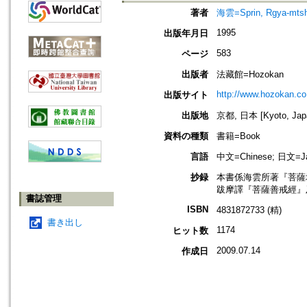
著者
海雲=Sprin, Rgya-mts
1995
出版年月日
583
ページ
出版者
法藏館=Hozokan
http://www.hozokan.co.
出版サイト
出版地
京都, 日本 [Kyoto, Jap
資料の種類
書籍=Book
言語
中文=Chinese; 日文=Ja
抄録
本書係海雲所著『菩薩
跋摩譯『菩薩善戒經』
書誌管理
ISBN
4831872733 (精)
書き出し
1174
ヒット数
2009.07.14
作成日