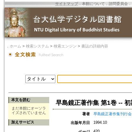
サイトマップ
．
本館について
．
諮問委員会
．
．
ホーム
>
検索システム
>
検索エンジン
>
書誌の詳細内容
本文を読む
早島鏡正著作集 第1巻 --
まだ本館にオーソラ
イズされていません
著者
早島鏡正著作集刊行会
加えサービス
1994.10
出版年月日
420
ページ