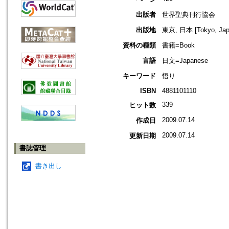
出版者
世界聖典刊行協会
出版地
東京, 日本 [Tokyo, Jap
資料の種類
書籍=Book
言語
日文=Japanese
キーワード
悟り
ISBN
4881101110
339
ヒット数
2009.07.14
作成日
2009.07.14
更新日期
書誌管理
書き出し