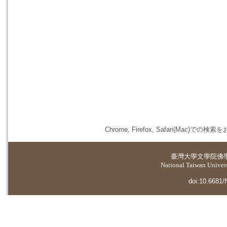
Chrome, Firefox, Safari(
臺灣大學
文學院佛
National Taiwan Universi
doi:10.6681