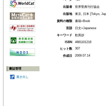
出版者
世界聖典刊行協会
出版地
東京, 日本 [Tokyo, Jap
資料の種類
書籍=Book
言語
日文=Japanese
キーワード
歎異抄
ISBN
4881101218
307
ヒット数
2009.07.14
作成日
書誌管理
書き出し