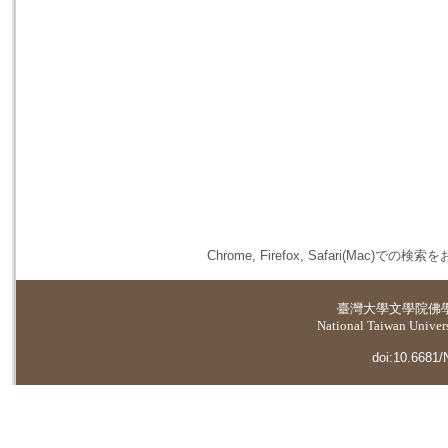
Chrome, Firefox, Safari(
臺灣大學
文學院佛
National Taiwan Universi
doi:10.6681