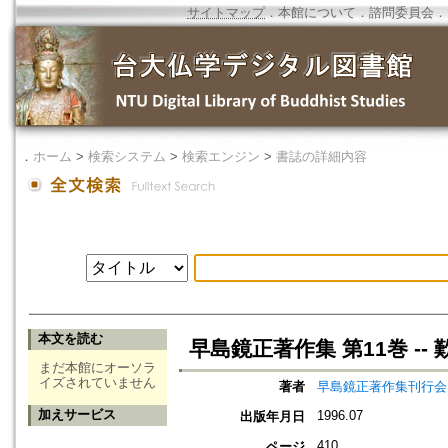
サイトマップ
．
本館について
．
諮問委員会
．
．
ホーム
>
検索システム
>
検索エンジン
>
書誌の詳細内容
本文を読む
早島鏡正著作集 第11巻 --
まだ本館にオーソラ
イズされていません
著者
早島鏡正著作集刊行会
加えサービス
1996.07
出版年月日
410
ページ