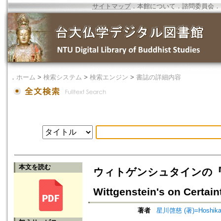
サイトマップ
．
本館について
．
諮問委員会
．
．
ホーム
>
検索システム
>
検索エンジン
>
書誌の詳細内容
本文を読む
ウィトゲンシュタインの『確
Wittgenstein's on Certai
著者
星川啓慈 (著)=Hoshikawa,