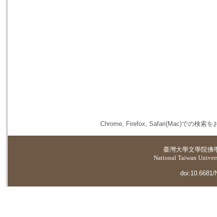
Chrome, Firefox, Safari(
臺灣大學
文學院佛
National Taiwan Universi
doi:10.6681