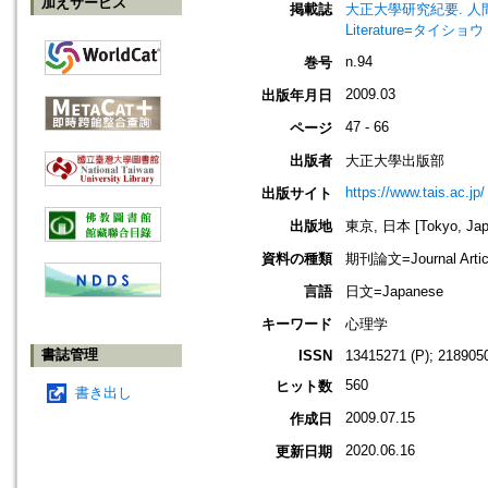
加えサービス
掲載誌
大正大學研究紀要. 人間學部・文學部
Literature=タ
n.94
巻号
2009.03
出版年月日
47 - 66
ページ
出版者
大正大學出版部
https://www.tais.ac.jp/
出版サイト
出版地
東京, 日本 [Tokyo, Jap
資料の種類
期刊論文=Journal Artic
言語
日文=Japanese
キーワード
心理学
書誌管理
ISSN
13415271 (P); 2189050
560
ヒット数
書き出し
2009.07.15
作成日
2020.06.16
更新日期