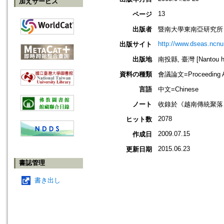
加えサービス
13
ページ
出版者
暨南大學東南亞研究所
http://www.dseas.ncnu
出版サイト
出版地
南投縣, 臺灣 [Nantou hs
資料の種類
會議論文=Proceeding Ar
言語
中文=Chinese
ノート
收錄於《越南傳統聚落
2078
ヒット数
2009.07.15
作成日
2015.06.23
更新日期
書誌管理
書き出し