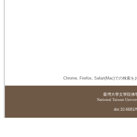
Chrome, Firefox, Safari(
臺灣大學
文學院佛
National Taiwan Universi
doi:10.6681