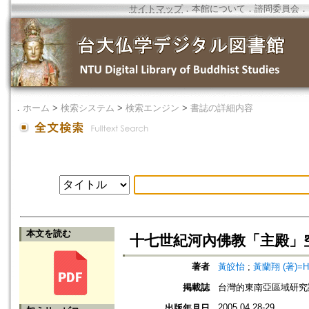
サイトマップ
．
本館について
．
諮問委員会
．
．
ホーム
>
検索システム
>
検索エンジン
>
書誌の詳細内容
本文を読む
十七世紀河內佛教「主殿」
著者
黃皎怡
;
黃蘭翔 (著)=Hua
掲載誌
台灣的東南亞區域研究論
2005.04.28-29
出版年月日