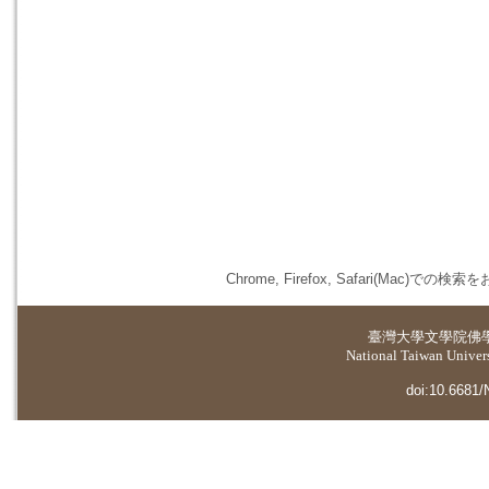
Chrome, Firefox, Safari(
臺灣大學
文學院佛
National Taiwan Universi
doi:10.6681