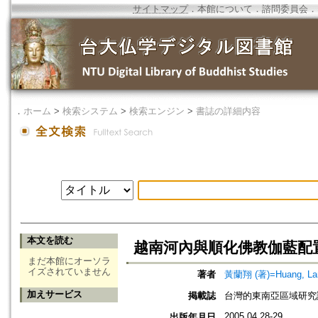
サイトマップ
．
本館について
．
諮問委員会
．
．
ホーム
>
検索システム
>
検索エンジン
>
書誌の詳細内容
本文を読む
越南河內與順化佛教伽藍配
まだ本館にオーソラ
イズされていません
著者
黃蘭翔 (著)=Huang, Lan-
加えサービス
掲載誌
台灣的東南亞區域研究論
2005.04.28-29
出版年月日