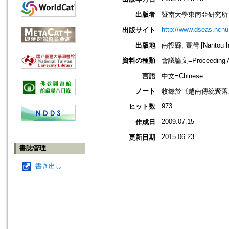
出版者
暨南大學東南亞研究所
http://www.dseas.ncnu
出版サイト
出版地
南投縣, 臺灣 [Nantou hs
資料の種類
會議論文=Proceeding Ar
言語
中文=Chinese
ノート
收錄於《越南傳統聚落
973
ヒット数
2009.07.15
作成日
2015.06.23
更新日期
書誌管理
書き出し