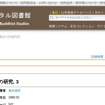
本館について
．
諮問委員会
．
お問い合わせ
．
資料提供
．
著作権について
．
当
｜
書目
｜
仏学著者データベース
｜
当サイ
検索システム
全文コレクション
デジ
．
．
書誌の詳細内容
詳細検索
研究. 3
著者
塚本啓祥
1990.02
月日
507
ージ