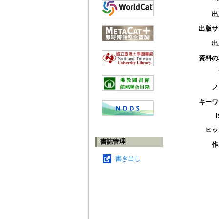
出
出版サ
出
資料の
ノ
キーワ
ヒッ
書誌管理
作
書き出し