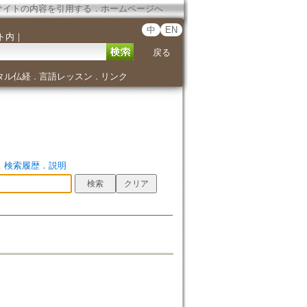
サイトの内容を引用する
．
ホームページへ
中
EN
ト内
｜
戻る
タル仏経
言語レッスン
リンク
．
．
．
検索履歴
．
説明