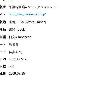
版者
平楽寺書店=ヘイラクジショテン
http://www.heirakuji.co.jp/
イト
版地
京都, 日本 [Kyoto, Japan]
種類
書籍=Book
言語
日文=Japanese
ート
論書篇
ード
仏典研究
ISBN
4831300519
693
ト数
2009.07.15
成日