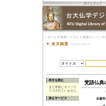
サイトマップ
．
．
ホーム
>
検索システム
>
検索エンジン
>
本文を読む
梵語仏典の
まだ本館にオーソラ
イズされていません
加えサービス
出版年
ペ