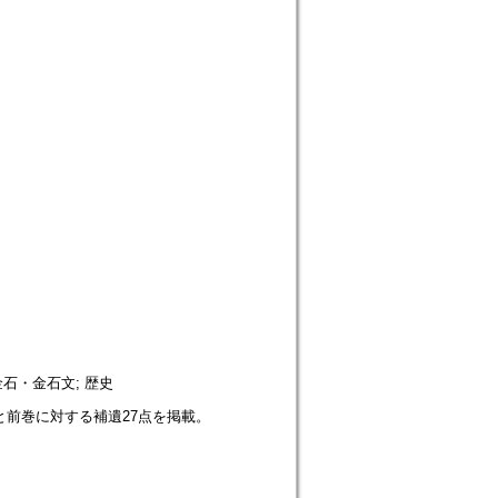
 金石・金石文; 歴史
と前巻に対する補遺27点を掲載。