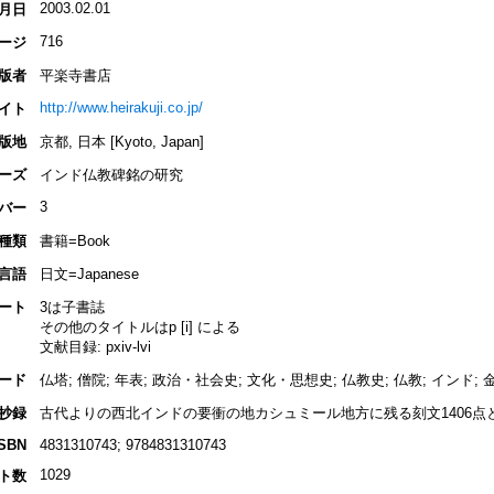
2003.02.01
月日
716
ージ
版者
平楽寺書店
http://www.heirakuji.co.jp/
イト
版地
京都, 日本 [Kyoto, Japan]
ーズ
インド仏教碑銘の研究
3
バー
種類
書籍=Book
言語
日文=Japanese
ート
3は子書誌
その他のタイトルはp [i] による
文献目録: pxiv-lvi
ード
仏塔; 僧院; 年表; 政治・社会史; 文化・思想史; 仏教史; 仏教; インド;
抄録
古代よりの西北インドの要衝の地カシュミール地方に残る刻文1406点
ISBN
4831310743; 9784831310743
1029
ト数