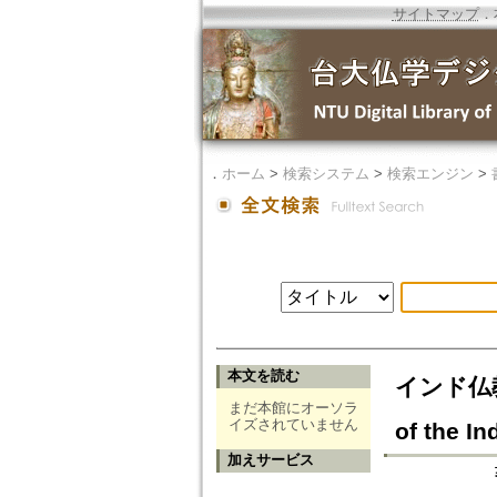
サイトマップ
．
．
ホーム
>
検索システム
>
検索エンジン
>
本文を読む
インド仏教
まだ本館にオーソラ
イズされていません
of the In
加えサービス