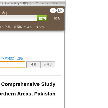
サイトの内容を引用する
．
ホームページへ
中
EN
ト内
｜
戻る
タル仏経
言語レッスン
リンク
．
．
．
検索履歴
．
説明
rehensive Study
orthern Areas, Pakistan