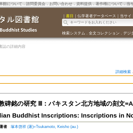
本館について
．
諮問委員会
．
お問い合わせ
．
資料提供
．
著作権について
．
当
｜
書目
｜
仏学著者データベース
｜
当サイ
検索システム
全文コレクション
デジ
．
．
書誌の詳細内容
詳細検索
碑銘の研究 Ⅲ：パキスタン北方地域の刻文=A Comp
dian Buddhist Inscriptions: Inscriptions in N
著者
塚本啓祥 (著)=Tsukamoto, Keisho (au.)