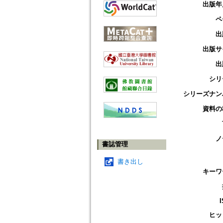
出版年
ペ
出
出版サ
出
シリ
シリーズナン
資料の
ノ
書誌管理
書き出し
キーワ
ヒッ