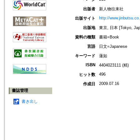
出版者
新人物往来社
http://www.jinbutsu.co.
出版サイト
出版地
東京, 日本 [Tokyo, Jap
資料の種類
書籍=Book
言語
日文=Japanese
キーワード
蓮如
ISBN
4404023111 (精)
496
ヒット数
2009.07.16
作成日
書誌管理
書き出し