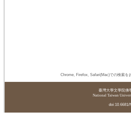
Chrome, Firefox, Safari(
臺灣大學
文學院佛
National Taiwan Universi
doi:10.6681