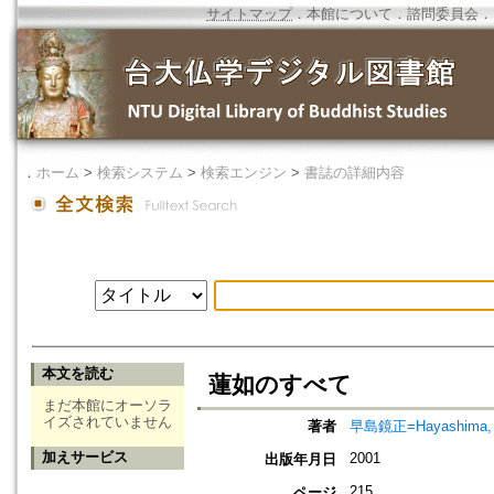
サイトマップ
．
本館について
．
諮問委員会
．
．
ホーム
>
検索システム
>
検索エンジン
>
書誌の詳細内容
本文を読む
蓮如のすべて
まだ本館にオーソラ
イズされていません
著者
早島鏡正=Hayashima, 
加えサービス
2001
出版年月日
215
ページ