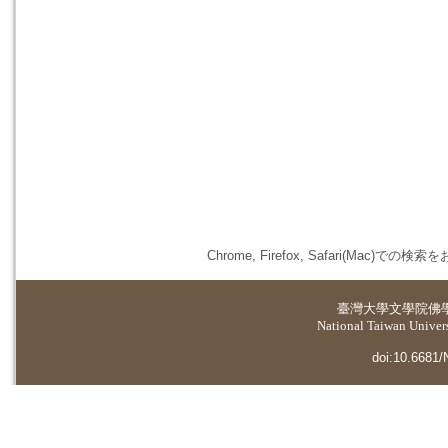
Chrome, Firefox, Safari(
臺灣大學
文學院佛
National Taiwan Universi
doi:10.6681