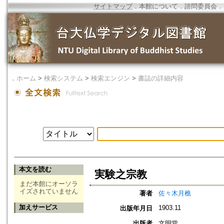
サイトマップ
．
本館について
．
諮問委員会
．
．
ホーム
>
検索システム
>
検索エンジン
>
書誌の詳細内容
本文を読む
実験之宗教
まだ本館にオーソラ
イズされていません
著者
佐々木月樵
加えサービス
1903.11
出版年月日
出版者
文明堂