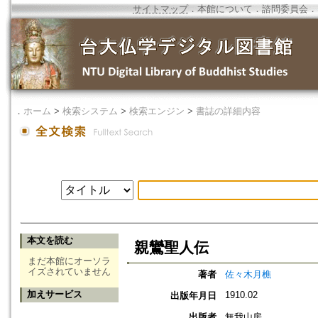
サイトマップ
．
本館について
．
諮問委員会
．
．
ホーム
>
検索システム
>
検索エンジン
>
書誌の詳細内容
本文を読む
親鸞聖人伝
まだ本館にオーソラ
イズされていません
著者
佐々木月樵
加えサービス
1910.02
出版年月日
出版者
無我山房