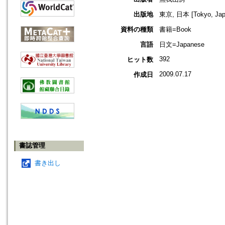
出版地
東京, 日本 [Tokyo, Jap
資料の種類
書籍=Book
言語
日文=Japanese
392
ヒット数
2009.07.17
作成日
書誌管理
書き出し