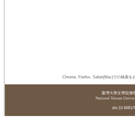
Chrome, Firefox, Safari(
臺灣大學
文學院佛
National Taiwan Universi
doi:10.6681