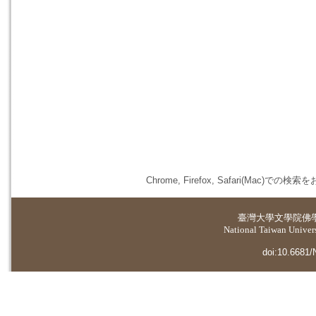
Chrome, Firefox, Safari(
臺灣大學
文學院佛
National Taiwan Universi
doi:10.6681