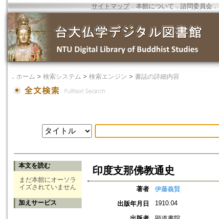
サイトマップ
．
本館について
．
諮問委員会
．
．
ホーム
>
検索システム
>
検索エンジン
>
書誌の詳細内容
本文を読む
印度支那佛教通史
まだ本館にオーソラ
イズされていません
著者
伊藤義賢
加えサービス
1910.04
出版年月日
出版者
顕道書院