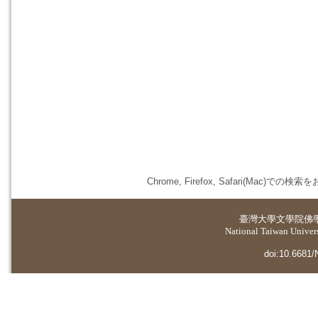
Chrome, Firefox, Safari(
臺灣大學
文學院佛
National Taiwan Universi
doi:10.6681