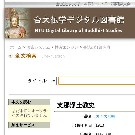
サイトマップ
．
本館について
．
諮問委員会
．
．
ホーム
>
検索システム
>
検索エンジン
>
書誌の詳細内容
本文を読む
支那淨土教史
まだ本館にオーソラ
イズされていません
著者
佐々木月樵
加えサービス
1913
出版年月日
出版者
無我山房