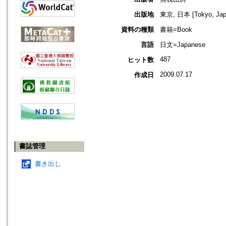
出版地
東京, 日本 [Tokyo, Jap
資料の種類
書籍=Book
言語
日文=Japanese
487
ヒット数
2009.07.17
作成日
書誌管理
書き出し