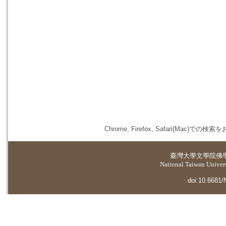
Chrome, Firefox, Safari(
臺灣大學
文學院佛
National Taiwan Universi
doi:10.6681