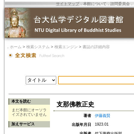
サイトマップ
．
本館について
．
諮問委員会
．
．
ホーム
>
検索システム
>
検索エンジン
>
書誌の詳細内容
本文を読む
支那佛教正史
まだ本館にオーソラ
イズされていません
著者
伊藤義賢
加えサービス
1923.01
出版年月日
出版者
竹下學寮出版部