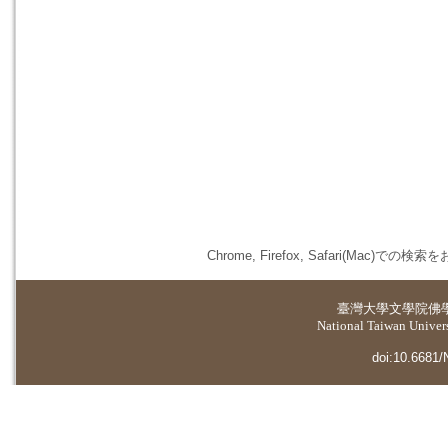
Chrome, Firefox, Safari(
臺灣大學
文學院佛
National Taiwan Universi
doi:10.6681