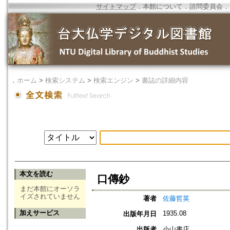
サイトマップ
．
本館について
．
諮問委員会
．
．
ホーム
>
検索システム
>
検索エンジン
>
書誌の詳細内容
本文を読む
口傳鈔
まだ本館にオーソラ
イズされていません
著者
佐藤哲英
加えサービス
1935.08
出版年月日
出版者
小山書店