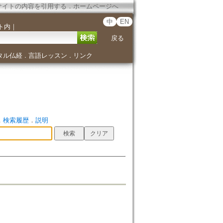
サイトの内容を引用する
．
ホームページへ
中
EN
ト内
｜
戻る
タル仏経
言語レッスン
リンク
．
．
．
検索履歴
．
説明