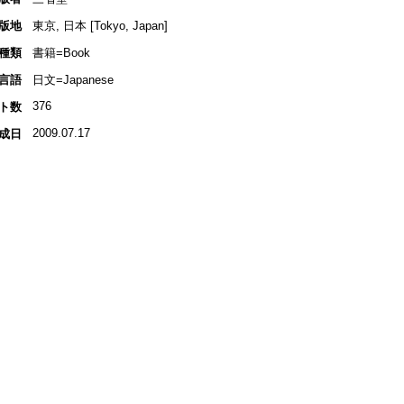
版地
東京, 日本 [Tokyo, Japan]
種類
書籍=Book
言語
日文=Japanese
376
ト数
2009.07.17
成日