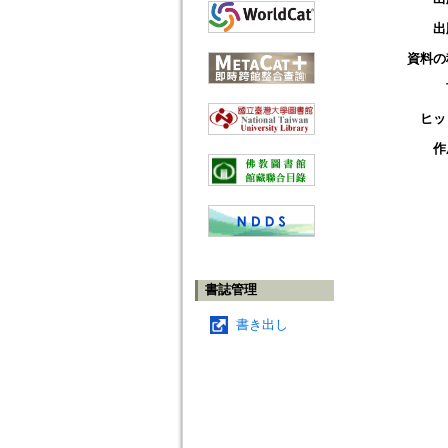
出
資料の
ヒッ
作
書誌管理
書き出し