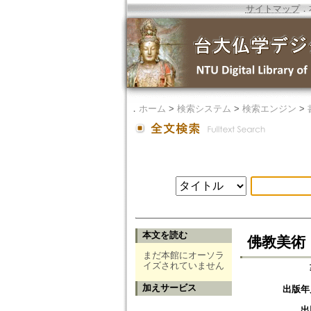
サイトマップ
．
．
ホーム
>
検索システム
>
検索エンジン
>
本文を読む
佛教美術
まだ本館にオーソラ
イズされていません
加えサービス
出版年
出