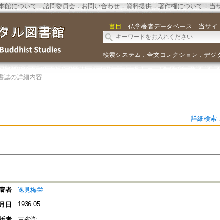
本館について
．
諮問委員会
．
お問い合わせ
．
資料提供
．
著作権について
．
当
｜
書目
｜
仏学著者データベース
｜
当サイ
検索システム
全文コレクション
デジ
．
．
書誌の詳細内容
詳細検索
著者
逸見梅栄
1936.05
月日
版者
三省堂