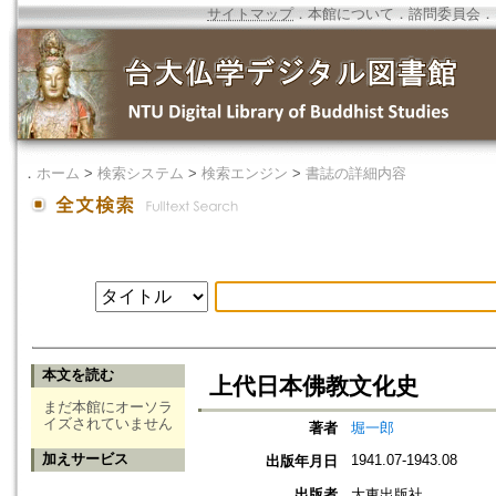
サイトマップ
．
本館について
．
諮問委員会
．
．
ホーム
>
検索システム
>
検索エンジン
>
書誌の詳細内容
本文を読む
上代日本佛教文化史
まだ本館にオーソラ
イズされていません
著者
堀一郎
加えサービス
1941.07-1943.08
出版年月日
出版者
大東出版社