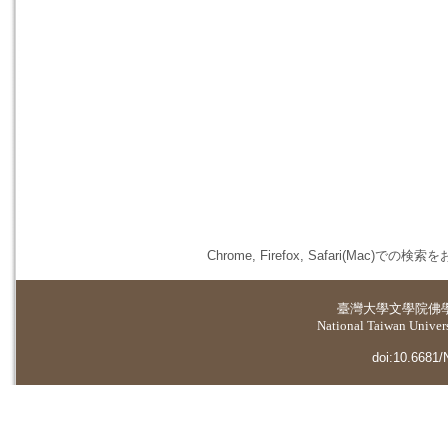
Chrome, Firefox, Safari(
臺灣大學
文學院佛
National Taiwan Universi
doi:10.6681