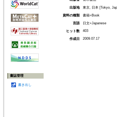
出版地
東京, 日本 [Tokyo, Jap
資料の種類
書籍=Book
言語
日文=Japanese
403
ヒット数
2009.07.17
作成日
書誌管理
書き出し