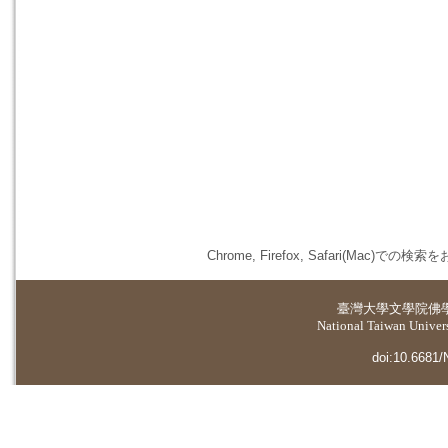
Chrome, Firefox, Safari(
臺灣大學
文學院佛
National Taiwan Universi
doi:10.6681