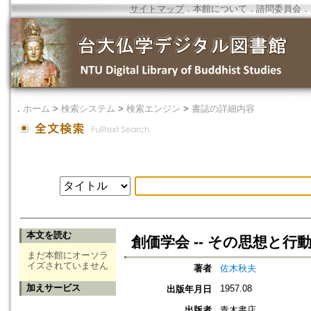
サイトマップ
．
本館について
．
諮問委員会
．
．
ホーム
>
検索システム
>
検索エンジン
>
書誌の詳細内容
本文を読む
創価学会 -- その思想と行
まだ本館にオーソラ
イズされていません
著者
佐木秋夫
加えサービス
1957.08
出版年月日
出版者
青木書店