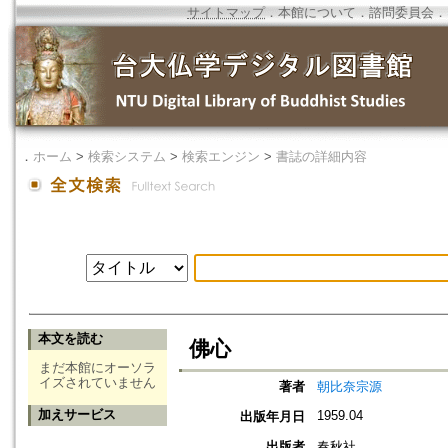
サイトマップ
．
本館について
．
諮問委員会
．
．
ホーム
>
検索システム
>
検索エンジン
>
書誌の詳細内容
本文を読む
佛心
まだ本館にオーソラ
イズされていません
著者
朝比奈宗源
加えサービス
1959.04
出版年月日
出版者
春秋社