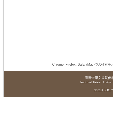
Chrome, Firefox, Safari(
臺灣大學
文學院佛
National Taiwan Universi
doi:10.6681