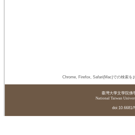
Chrome, Firefox, Safari(
臺灣大學
文學院佛
National Taiwan Universi
doi:10.6681