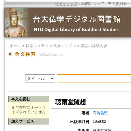
サイトマップ
．
本館について
．
諮問委員会
．
．
ホーム
>
検索システム
>
検索エンジン
>
書誌の詳細内容
本文を読む
聴雨堂隨想
まだ本館にオーソラ
イズされていません
著者
高雄義堅
加えサービス
1959.02
出版年月日
出版者
聴雨堂文庫