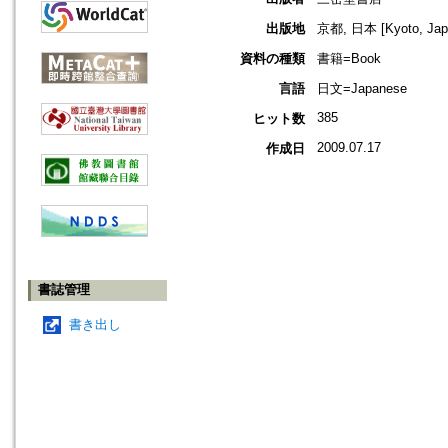
出版地
京都, 日本 [Kyoto, Jap
資料の種類
書籍=Book
言語
日文=Japanese
385
ヒット数
2009.07.17
作成日
書誌管理
書き出し