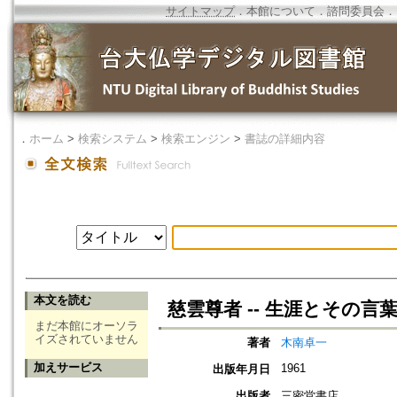
サイトマップ
．
本館について
．
諮問委員会
．
．
ホーム
>
検索システム
>
検索エンジン
>
書誌の詳細内容
本文を読む
慈雲尊者 -- 生涯とその言
まだ本館にオーソラ
イズされていません
著者
木南卓一
加えサービス
1961
出版年月日
出版者
三密堂書店