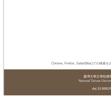
Chrome, Firefox, Safari(
臺灣大學
文學院佛
National Taiwan Universi
doi:10.6681