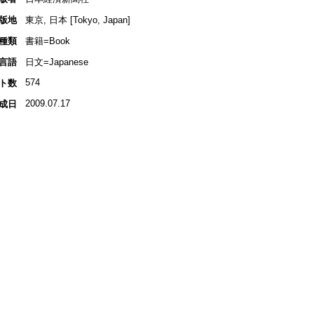
版地
東京, 日本 [Tokyo, Japan]
種類
書籍=Book
言語
日文=Japanese
574
ト数
2009.07.17
成日