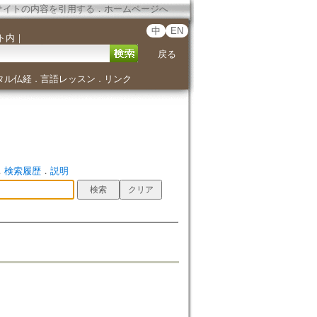
サイトの内容を引用する
．
ホームページへ
中
EN
ト内
｜
戻る
タル仏経
言語レッスン
リンク
．
．
．
検索履歴
．
説明