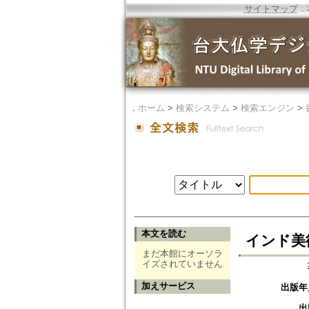
サイトマップ
．
．
ホーム
>
検索システム
>
検索エンジン
>
本文を読む
インド美
まだ本館にオーソラ
イズされていません
加えサービス
出版年
出