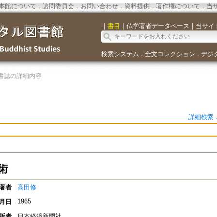
本館について
．
諮問委員会
．
お問い合わせ
．
資料提供
．
著作権について
．
当
｜
書目
｜
仏学著者データベース
｜
当サイ
検索システム
全文コレクション
デジ
．
．
書誌の詳細内容
詳細検索
術
著者
高田修
1965
月日
版者
日本経済新聞社