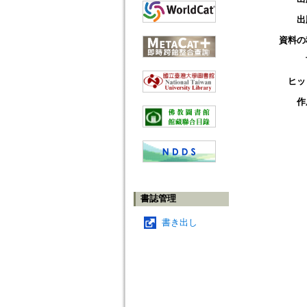
出
資料の
ヒッ
作
書誌管理
書き出し