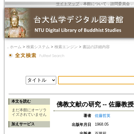
サイトマップ
．
本館について
．
諮問委員会
．
．
ホーム
>
検索システム
>
検索エンジン
>
書誌の詳細内容
本文を読む
佛教文献の研究 -- 佐藤教
まだ本館にオーソラ
イズされていません
著者
佐藤哲英
加えサービス
1968.05
出版年月日
出版者
百華苑