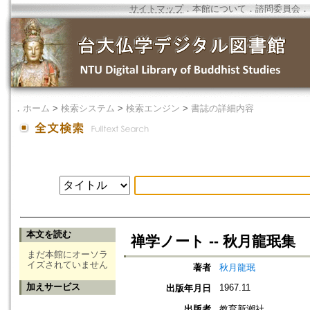
サイトマップ
．
本館について
．
諮問委員会
．
．
ホーム
>
検索システム
>
検索エンジン
>
書誌の詳細内容
本文を読む
禅学ノート -- 秋月龍珉集
まだ本館にオーソラ
イズされていません
著者
秋月龍珉
加えサービス
1967.11
出版年月日
出版者
教育新潮社