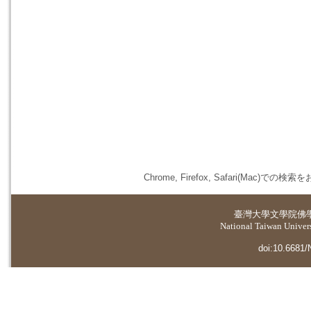
Chrome, Firefox, Safari(
臺灣大學
文學院佛
National Taiwan Universi
doi:10.6681