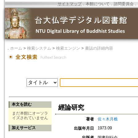
サイトマップ
．
本館について
．
諮問委員会
．
．
ホーム
>
検索システム
>
検索エンジン
>
書誌の詳細内容
本文を読む
經論研究
まだ本館にオーソラ
イズされていません
著者
佐々木月樵
加えサービス
1973.09
出版年月日
出版者
国書刊行会