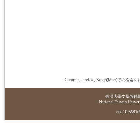
Chrome, Firefox, Safari(
臺灣大學
文學院佛
National Taiwan Universi
doi:10.6681