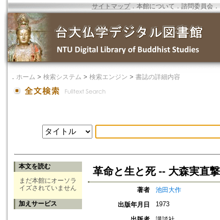
サイトマップ
．
本館について
．
諮問委員会
．
．
ホーム
>
検索システム
>
検索エンジン
>
書誌の詳細内容
本文を読む
革命と生と死 -- 大森実
まだ本館にオーソラ
イズされていません
著者
池田大作
加えサービス
1973
出版年月日
出版者
講談社