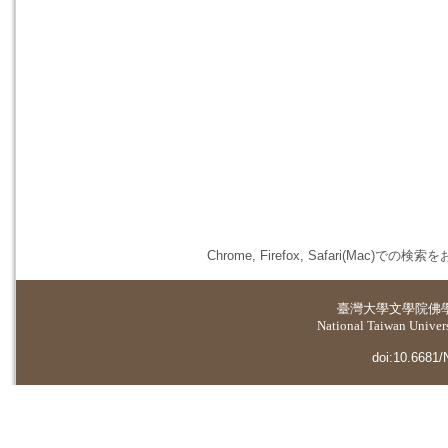
Chrome, Firefox, Safari(
臺灣大學
文學院佛
National Taiwan Universi
doi:10.6681