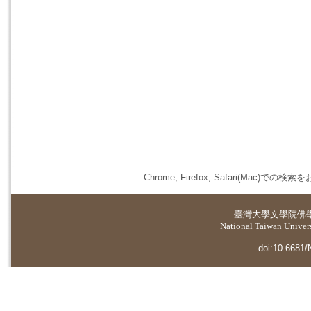
Chrome, Firefox, Safari(
臺灣大學
文學院佛
National Taiwan Universi
doi:10.6681