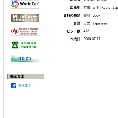
出版地
京都, 日本 [Kyoto, Jap
資料の種類
書籍=Book
言語
日文=Japanese
412
ヒット数
2009.07.17
作成日
書誌管理
書き出し