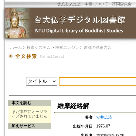
サイトマップ
．
本館について
．
諮問委員会
．
．
ホーム
>
検索システム
>
検索エンジン
>
書誌の詳細内容
本文を読む
維摩経略解
まだ本館にオーソラ
イズされていません
著者
安井広済
加えサービス
1976.07
出版年月日
出版者
東本願寺出版部