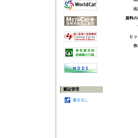
出
資料の
ヒッ
作
書誌管理
書き出し