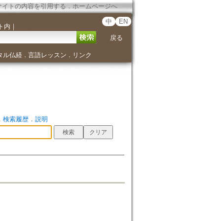
サイトの内容を引用する
．
ホームページへ
中
EN
ト内
｜
戻る
タル仏経
言語レッスン
リンク
．
．
．
検索履歴
．
説明