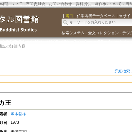
本館について
．
諮問委員会
．
お問い合わせ
．
資料提供
．
著作権について
．
当
｜
書目
｜
仏学著者データベース
｜
当サイ
検索システム
全文コレクション
デジ
．
．
書誌の詳細内容
詳細検索
カ王
著者
塚本啓祥
1973
月日
版者
平楽寺書店