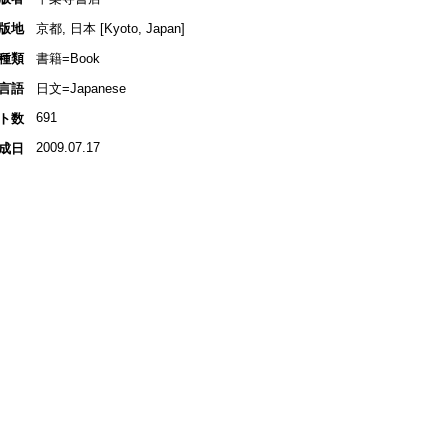
版地
京都, 日本 [Kyoto, Japan]
種類
書籍=Book
言語
日文=Japanese
691
ト数
2009.07.17
成日