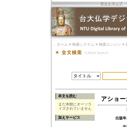
サイトマップ
．
．
ホーム
>
検索システム
>
検索エンジン
>
本文を読む
アショー
まだ本館にオーソラ
イズされていません
加えサービス
出版年
出