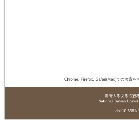
Chrome, Firefox, Safari(
臺灣大學
文學院佛
National Taiwan Universi
doi:10.6681