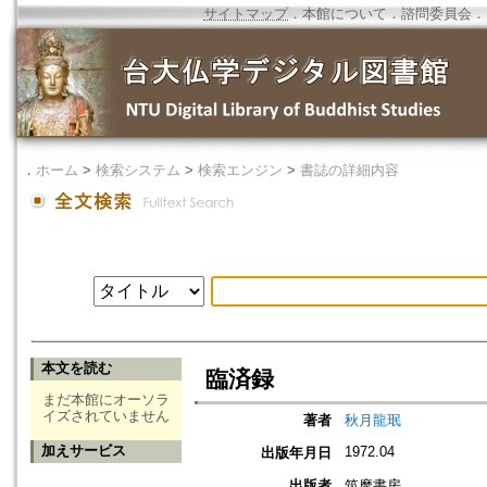
サイトマップ
．
本館について
．
諮問委員会
．
．
ホーム
>
検索システム
>
検索エンジン
>
書誌の詳細内容
本文を読む
臨済録
まだ本館にオーソラ
イズされていません
著者
秋月龍珉
加えサービス
1972.04
出版年月日
出版者
筑摩書房