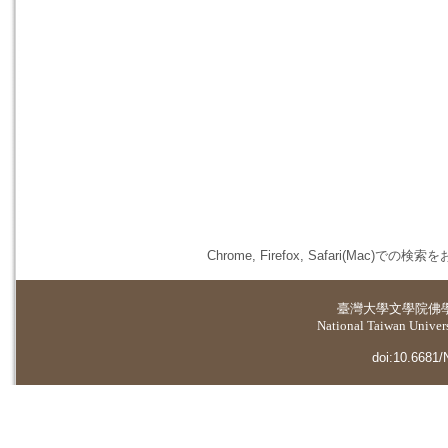
Chrome, Firefox, Safari(
臺灣大學
文學院佛
National Taiwan Universi
doi:10.6681