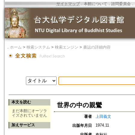
サイトマップ
．
本館について
．
諮問委員会
．
．
ホーム
>
検索システム
>
検索エンジン
>
書誌の詳細内容
本文を読む
世界の中の親鸞
まだ本館にオーソラ
イズされていません
著者
上田義文
加えサービス
1974.11
出版年月日
出版者
春秋社