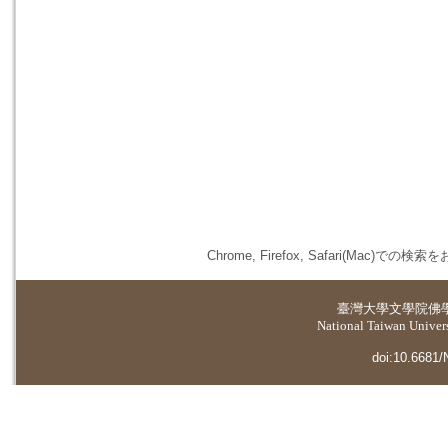
Chrome, Firefox, Safari(
臺灣大學
文學院佛
National Taiwan Universi
doi:10.6681