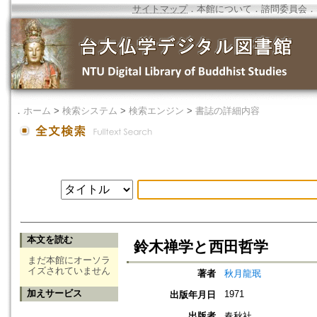
サイトマップ
．
本館について
．
諮問委員会
．
．
ホーム
>
検索システム
>
検索エンジン
>
書誌の詳細内容
本文を読む
鈴木禅学と西田哲学
まだ本館にオーソラ
イズされていません
著者
秋月龍珉
加えサービス
1971
出版年月日
出版者
春秋社