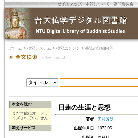
サイトマップ
．
本館について
．
諮問委員会
．
．
ホーム
>
検索システム
>
検索エンジン
>
書誌の詳細内容
本文を読む
日蓮の生涯と思想
まだ本館にオーソラ
イズされていません
著者
田村芳朗
加えサービス
1972.05
出版年月日
出版者
春秋社