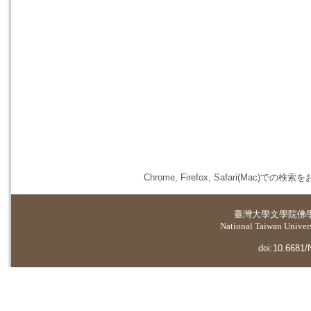
Chrome, Firefox, Safari(
臺灣大學
文學院佛
National Taiwan Universi
doi:10.6681