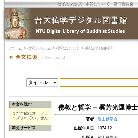
サイトマップ
．
本館について
．
諮問委員会
．
．
ホーム
>
検索システム
>
検索エンジン
>
書誌の詳細内容
本文を読む
佛教と哲学 -- 梶芳光運博
まだ本館にオーソラ
イズされていません
著者
智山勧学会
加えサービス
1974.12
出版年月日
出版者
智山勧学会