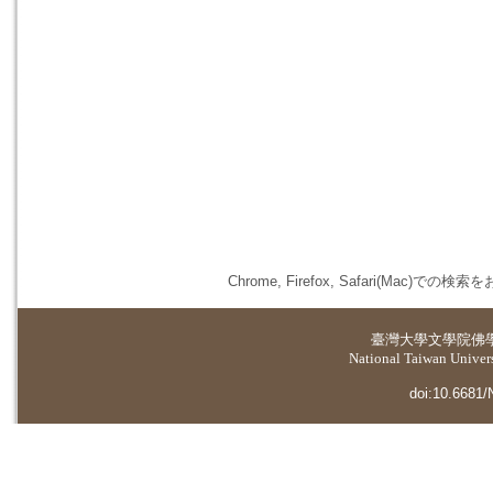
Chrome, Firefox, Safari(
臺灣大學
文學院佛
National Taiwan Universi
doi:10.6681