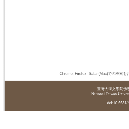
Chrome, Firefox, Safari(
臺灣大學
文學院佛
National Taiwan Universi
doi:10.6681