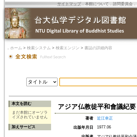
サイトマップ
．
本館について
．
諮問委員会
．
．
ホーム
>
検索システム
>
検索エンジン
>
書誌の詳細内容
本文を読む
アジア仏教徒平和會議紀要
まだ本館にオーソラ
イズされていません
著者
近江幸正
加えサービス
1977.06
出版年月日
出版者
アジア仏教徒平和会議