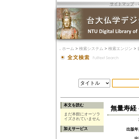
サイトマップ
．
．
ホーム
>
検索システム
>
検索エンジン
>
本文を読む
無量寿経 -
まだ本館にオーソラ
イズされていません
加えサービス
出版年
出