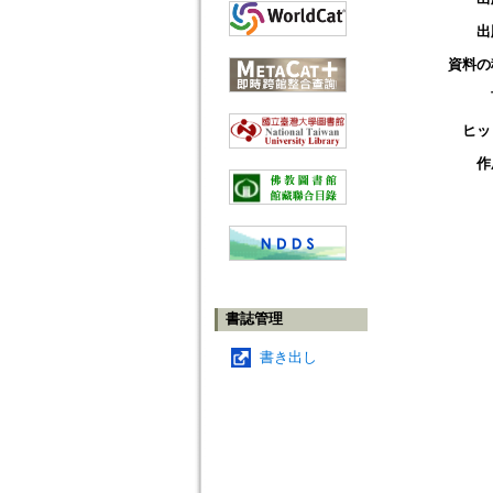
出
資料の
ヒッ
作
書誌管理
書き出し