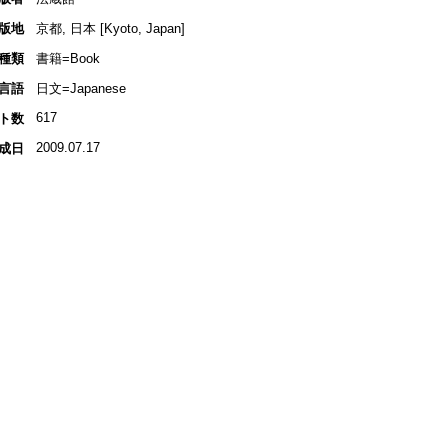
版地
京都, 日本 [Kyoto, Japan]
種類
書籍=Book
言語
日文=Japanese
617
ト数
2009.07.17
成日