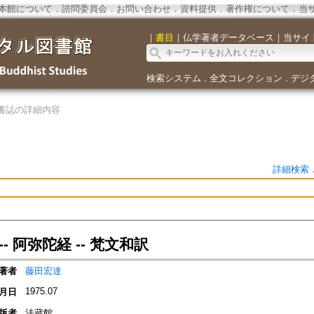
本館について
．
諮問委員会
．
お問い合わせ
．
資料提供
．
著作権について
．
当
｜
書目
｜
仏学著者データベース
｜
当サイ
検索システム
全文コレクション
デジ
．
．
書誌の詳細内容
詳細検索
- 阿弥陀経 -- 梵文和訳
著者
藤田宏達
1975.07
月日
版者
法蔵館