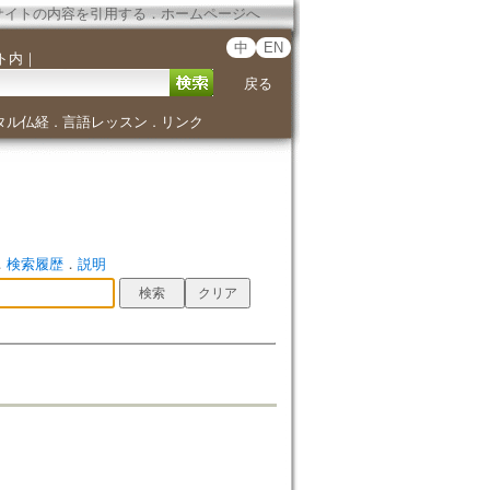
サイトの内容を引用する
．
ホームページへ
中
EN
ト内
｜
戻る
タル仏経
言語レッスン
リンク
．
．
．
検索履歴
．
説明