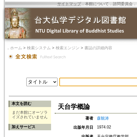
サイトマップ
．
本館について
．
諮問委員会
．
．
ホーム
>
検索システム
>
検索エンジン
>
書誌の詳細内容
本文を読む
天台学概論
まだ本館にオーソラ
イズされていません
著者
森観涛
加えサービス
1974.02
出版年月日
出版者
天台宗務庁教学部