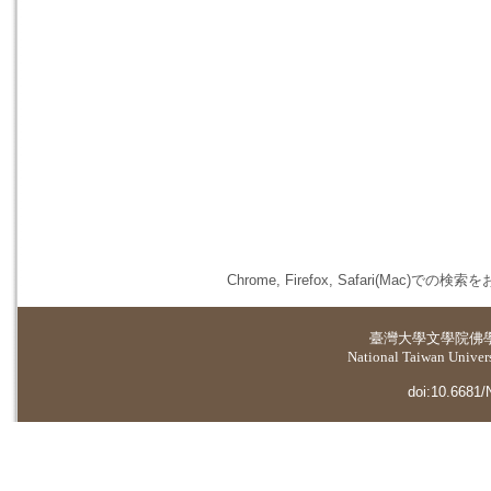
Chrome, Firefox, Safari(
臺灣大學
文學院佛
National Taiwan Universi
doi:10.6681