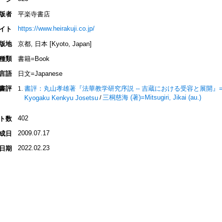
版者
平楽寺書店
https://www.heirakuji.co.jp/
イト
版地
京都, 日本 [Kyoto, Japan]
種類
書籍=Book
言語
日文=Japanese
書評
書評：丸山孝雄著『法華教学研究序説 -- 吉蔵における受容と展開』=Book Revi
三桐慈海 (著)=Mitsugiri, Jikai (au.)
Kyogaku Kenkyu Josetsu
/
402
ト数
2009.07.17
成日
2022.02.23
日期