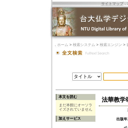
サイトマップ
．
．
ホーム
>
検索システム
>
検索エンジン
>
本文を読む
法華教学
まだ本館にオーソラ
イズされていません
加えサービス
出版年
ペ