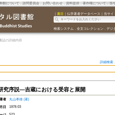
本館について
．
諮問委員会
．
お問い合わせ
．
資料提供
．
著作権について
．
当
｜
書目
｜
仏学著者データベース
｜
当サイ
検索システム
全文コレクション
デジ
．
．
書誌の詳細内容
詳細検索
研究序説―吉蔵における受容と展開
著者
丸山孝雄 (著)
1978.03
月日
523
ージ