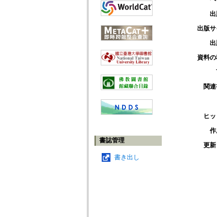
出
出版サ
出
資料の
関連
ヒッ
作
書誌管理
更新
書き出し