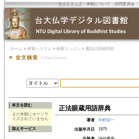
サイトマップ
．
本館について
．
諮問委員会
．
．
ホーム
>
検索システム
>
検索エンジン
>
書誌の詳細内容
本文を読む
正法眼蔵用語辞典
まだ本館にオーソラ
イズされていません
著者
中村宗一
加えサービス
1975
出版年月日
出版者
誠信書房