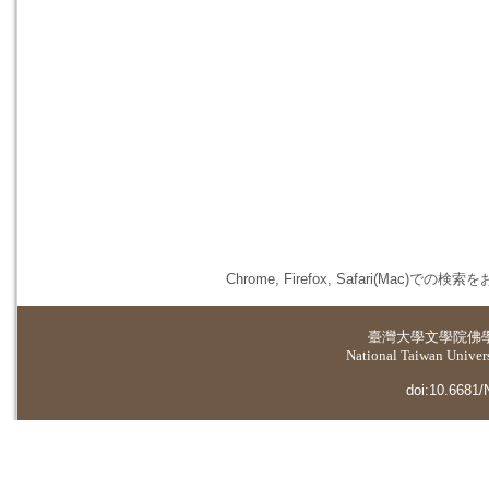
Chrome, Firefox, Safari(
臺灣大學
文學院佛
National Taiwan Universi
doi:10.6681