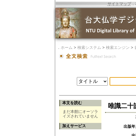
サイトマップ
．
．
ホーム
>
検索システム
>
検索エンジン
>
本文を読む
唯識二十
まだ本館にオーソラ
イズされていません
加えサービス
出版年
出