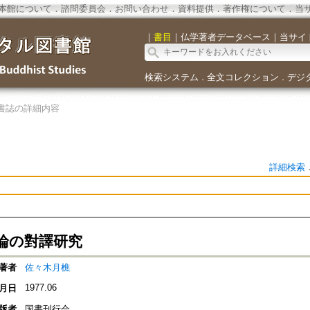
本館について
．
諮問委員会
．
お問い合わせ
．
資料提供
．
著作権について
．
当
｜
書目
｜
仏学著者データベース
｜
当サイ
検索システム
全文コレクション
デジ
．
．
書誌の詳細内容
詳細検索
論の對譯研究
著者
佐々木月樵
1977.06
月日
版者
国書刊行会