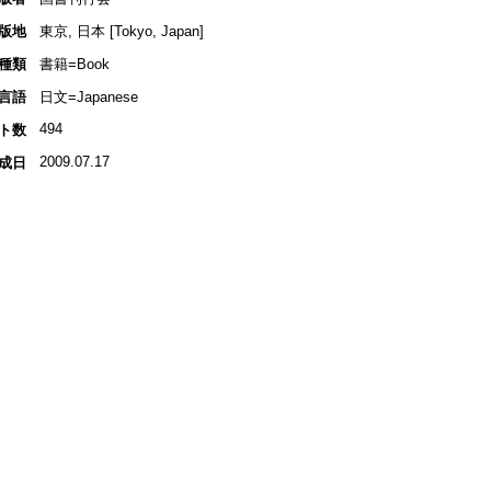
版地
東京, 日本 [Tokyo, Japan]
種類
書籍=Book
言語
日文=Japanese
494
ト数
2009.07.17
成日