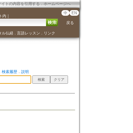
サイトの内容を引用する
．
ホームページへ
中
EN
ト内
｜
戻る
タル仏経
言語レッスン
リンク
．
．
．
検索履歴
．
説明