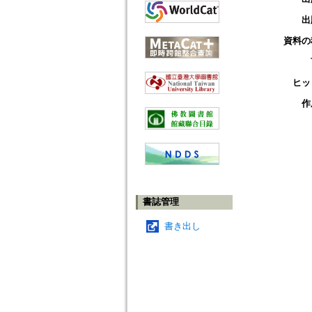
出
資料の
ヒッ
作
書誌管理
書き出し