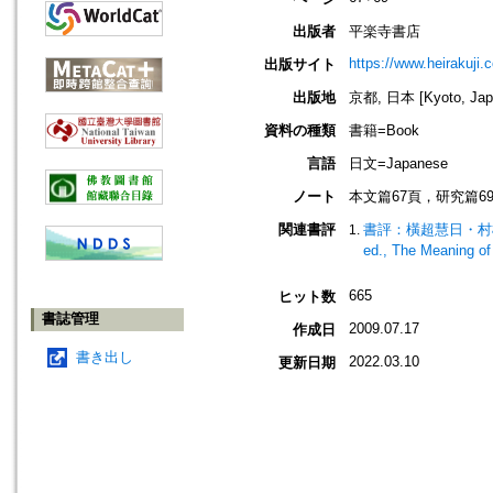
出版者
平楽寺書店
https://www.heirakuji.c
出版サイト
出版地
京都, 日本 [Kyoto, Jap
資料の種類
書籍=Book
言語
日文=Japanese
ノート
本文篇67頁，研究篇6
関連書評
書評：橫超慧日・村松法文編
ed., The Meaning of 
665
ヒット数
書誌管理
2009.07.17
作成日
書き出し
2022.03.10
更新日期