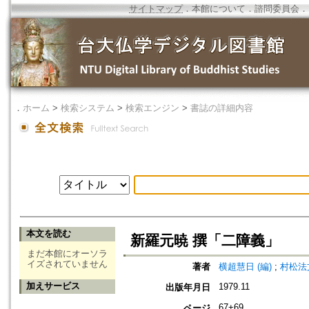
サイトマップ
．
本館について
．
諮問委員会
．
．
ホーム
>
検索システム
>
検索エンジン
>
書誌の詳細内容
本文を読む
新羅元暁 撰「二障義」
まだ本館にオーソラ
イズされていません
著者
横超慧日 (編)
;
村松法文
加えサービス
1979.11
出版年月日
67+69
ページ