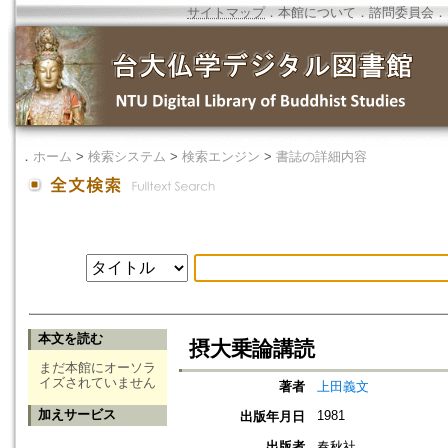
サイトマップ
．
本館について
．
諮問委員会
．
．
ホーム
>
検索システム
>
検索エンジン
>
書誌の詳細内容
本文を読む
摂大乗論講読
まだ本館にオーソラ
イズされていません
著者
上田義文
加えサービス
1981
出版年月日
出版者
春秋社