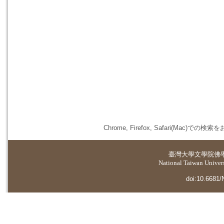
Chrome, Firefox, Safari(
臺灣大學
文學院佛
National Taiwan Universi
doi:10.6681