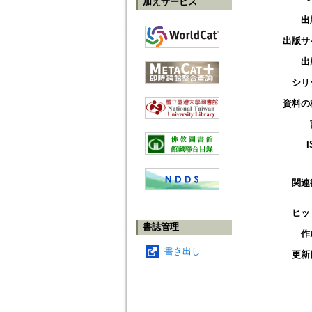
加えサービス
出
出版サ
出
シリ
資料の
I
関連
ヒッ
書誌管理
作
書き出し
更新