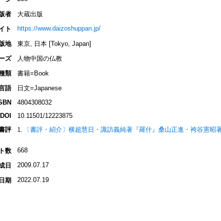
版者
大蔵出版
https://www.daizoshuppan.jp/
イト
版地
東京, 日本 [Tokyo, Japan]
ーズ
人物中国の仏教
種類
書籍=Book
言語
日文=Japanese
SBN
4804308032
DOI
10.11501/12223875
書評
〔書評・紹介〕横超慧日・諏訪義純著『羅什』桑山正進・袴谷憲昭
668
ト数
2009.07.17
成日
2022.07.19
日期