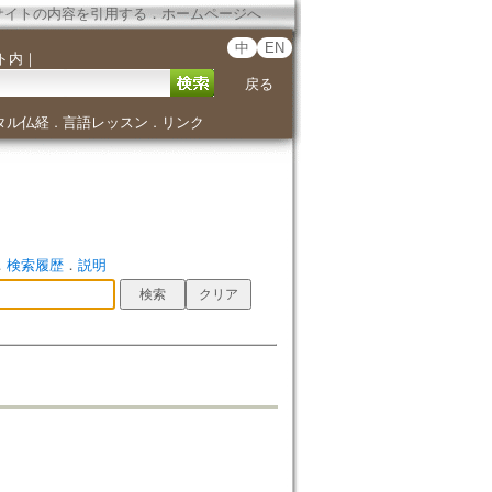
サイトの内容を引用する
．
ホームページへ
中
EN
ト内
｜
戻る
タル仏経
言語レッスン
リンク
．
．
．
検索履歴
．
説明