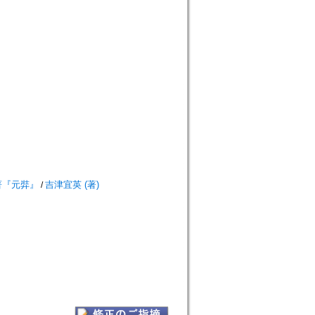
著『元弉』
吉津宜英 (著)
/