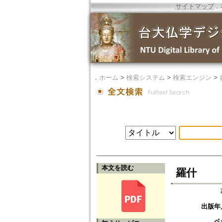
サイトマップ
．
．
ホーム
>
検索システム
>
検索エンジン
>
本文を読む
羅什
出版年
ペ