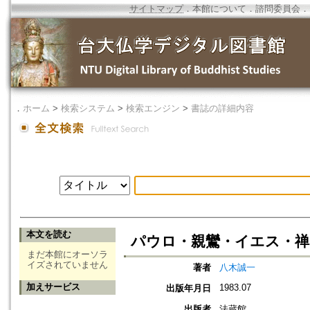
サイトマップ
．
本館について
．
諮問委員会
．
．
ホーム
>
検索システム
>
検索エンジン
>
書誌の詳細内容
本文を読む
パウロ・親鸞・イエス・禅
まだ本館にオーソラ
イズされていません
著者
八木誠一
加えサービス
1983.07
出版年月日
出版者
法蔵館