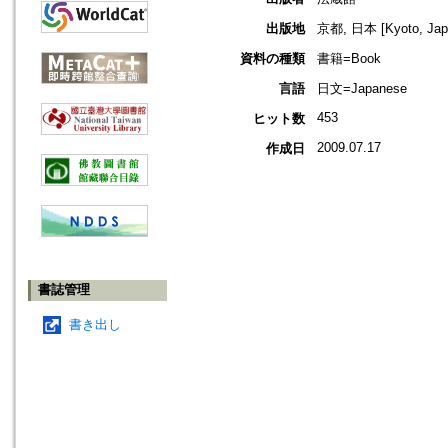
出版地
京都, 日本 [Kyoto, Jap
資料の種類
書籍=Book
言語
日文=Japanese
453
ヒット数
2009.07.17
作成日
書誌管理
書き出し