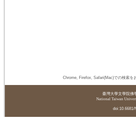
Chrome, Firefox, Safari(
臺灣大學
文學院佛
National Taiwan Universi
doi:10.6681