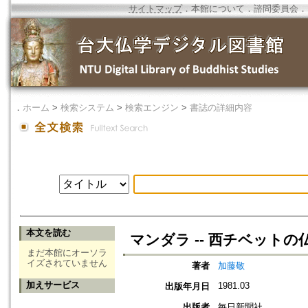
サイトマップ
．
本館について
．
諮問委員会
．
．
ホーム
>
検索システム
>
検索エンジン
>
書誌の詳細内容
本文を読む
マンダラ -- 西チベットの
まだ本館にオーソラ
イズされていません
著者
加藤敬
加えサービス
1981.03
出版年月日
出版者
毎日新聞社