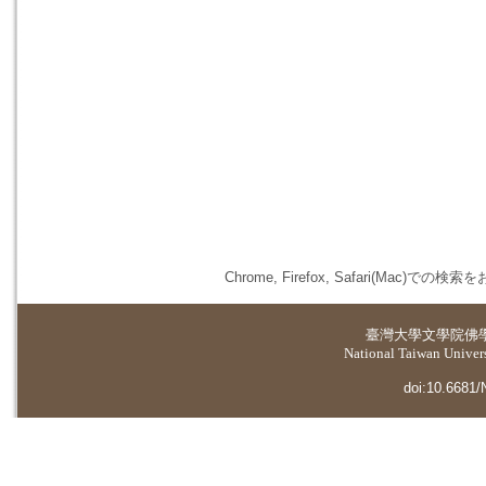
Chrome, Firefox, Safari(
臺灣大學
文學院佛
National Taiwan Universi
doi:10.6681