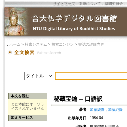
サイトマップ
．
本館について
．
諮問委員会
．
．
ホーム
>
検索システム
>
検索エンジン
>
書誌の詳細内容
本文を読む
秘蔵宝鑰 -- 口語訳
まだ本館にオーソラ
イズされていません
著者
加藤純隆
;
加藤純隆
加えサービス
1984.04
出版年月日
出版者
世界聖典刊行協会