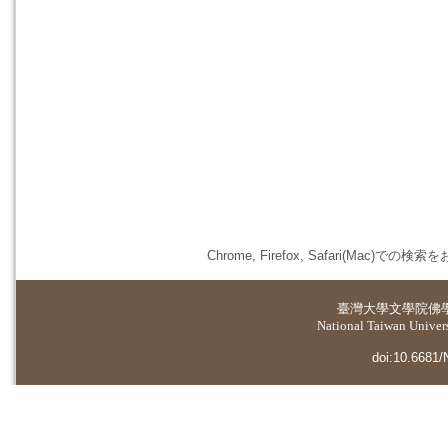
Chrome, Firefox, Safari(
臺灣大學
文學院佛
National Taiwan Universi
doi:10.6681