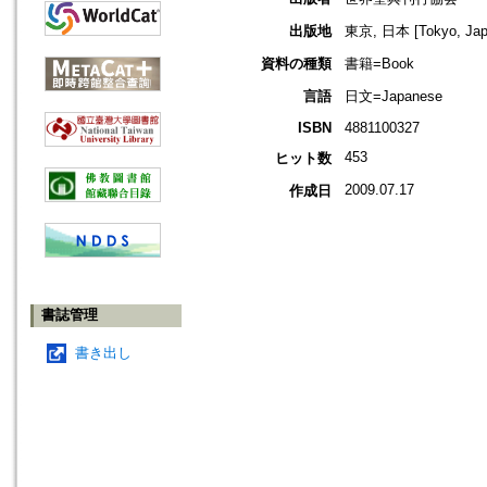
出版地
東京, 日本 [Tokyo, Jap
資料の種類
書籍=Book
言語
日文=Japanese
ISBN
4881100327
453
ヒット数
2009.07.17
作成日
書誌管理
書き出し