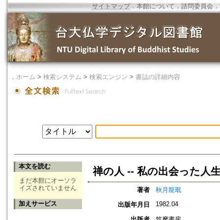
サイトマップ
．
本館について
．
諮問委員会
．
．
ホーム
>
検索システム
>
検索エンジン
>
書誌の詳細内容
本文を読む
禅の人 -- 私の出会った人
まだ本館にオーソラ
イズされていません
著者
秋月龍珉
加えサービス
1982.04
出版年月日
出版者
筑摩書房