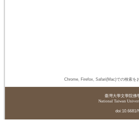
Chrome, Firefox, Safari(
臺灣大學
文學院佛
National Taiwan Universi
doi:10.6681