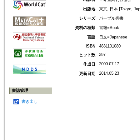
出版地
東京, 日本 [Tokyo, Jap
シリーズ
パープル叢書
資料の種類
書籍=Book
言語
日文=Japanese
ISBN
4881101080
397
ヒット数
2009.07.17
作成日
2014.05.23
更新日期
書誌管理
書き出し