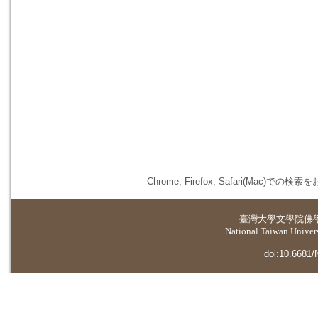
Chrome, Firefox, Safari(
臺灣大學
文學院佛
National Taiwan Universi
doi:10.6681