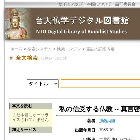
サイトマップ
．
本館について
．
諮問委員会
．
．
ホーム
>
検索システム
>
検索エンジン
>
書誌の詳細内容
本文を読む
私の信受する仏教 -- 真
まだ本館にオーソラ
イズされていません
著者
加藤純隆
加えサービス
1983.10
出版年月日
出版者
世界聖典刊行協会