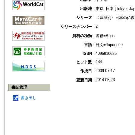
出版地
東京, 日本 [Tokyo, Jap
シリーズ
〈宗派別〉日本の仏教
2
シリーズナンバー
資料の種類
書籍=Book
言語
日文=Japanese
ISBN
4095810025
484
ヒット数
2009.07.17
作成日
2014.05.23
更新日期
書誌管理
書き出し