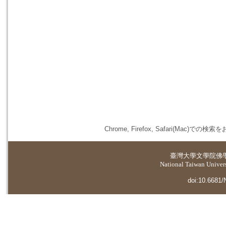
Chrome, Firefox, Safari(
臺灣大學
文學院佛
National Taiwan Universi
doi:10.6681