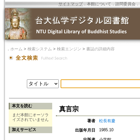
サイトマップ
．
本館について
．
諮問委員会
．
．
ホーム
>
検索システム
>
検索エンジン
>
書誌の詳細内容
本文を読む
真言宗
まだ本館にオーソラ
イズされていません
著者
松長有慶
加えサービス
1985.10
出版年月日
出版者
小学館